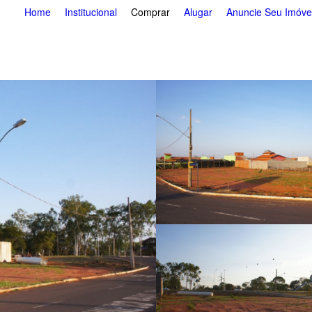
Pular
Home
Institucional
Comprar
Alugar
Anuncie Seu Imóve
para
o
conteúdo
principal