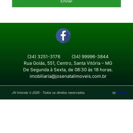
d
o
i
m
ó
v
e
l
(34) 3251-3176
(34) 99996-3844
Rua Goiás, 551, Centro, Santa Vitória – MG
*
De Segunda à Sexta, de 08:30 às 18 horas.
imobiliaria@josenatalimoveis.com.br
JN Imóveis © 2026 - Todos os direitos reservados.
by
Target