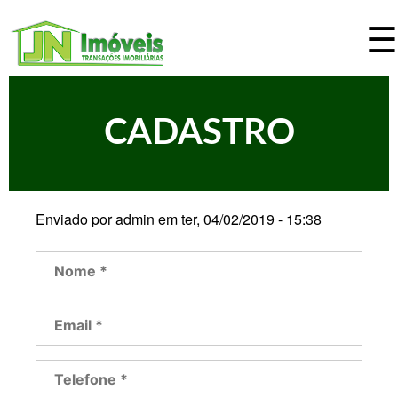
☰
Pular
para
o
J
conteúdo
CADASTRO
N
principal
I
m
Enviado por
admin
em
ter, 04/02/2019 - 15:38
ó
N
o
v
m
E
e
m
e
*
a
T
i
i
e