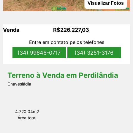
Visualizar Fotos
s
Venda
R$226.227,03
Entre em contato pelos telefones
(34) 99646-0717
(34) 3251-3176
Terreno à Venda em Perdilândia
Chaveslâdia
4.720,04m2
Área total