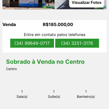
Visualizar Fotos
s
Venda
R$185.000,00
Entre em contato pelos telefones
(34) 99646-0717
(34) 3251-3176
Sobrado à Venda no Centro
Centro
1
1
1
Sala(s)
Suíte(s)
Banheiro(s)