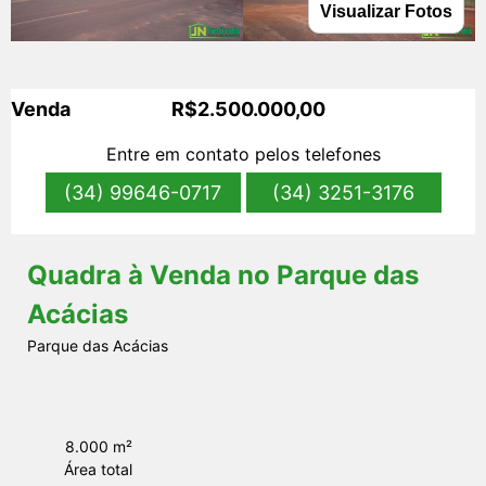
Visualizar Fotos
s
Venda
R$2.500.000,00
Entre em contato pelos telefones
(34) 99646-0717
(34) 3251-3176
Quadra à Venda no Parque das
Acácias
Parque das Acácias
8.000 m²
Área total