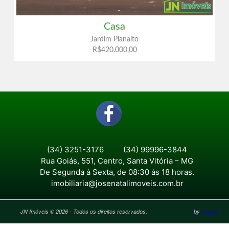
Casa
Jardim Planalto
R$420.000,00
(34) 3251-3176
(34) 99996-3844
Rua Goiás, 551, Centro, Santa Vitória – MG
De Segunda à Sexta, de 08:30 às 18 horas.
imobiliaria@josenatalimoveis.com.br
JN Imóveis © 2026 - Todos os direitos reservados.
by
Target