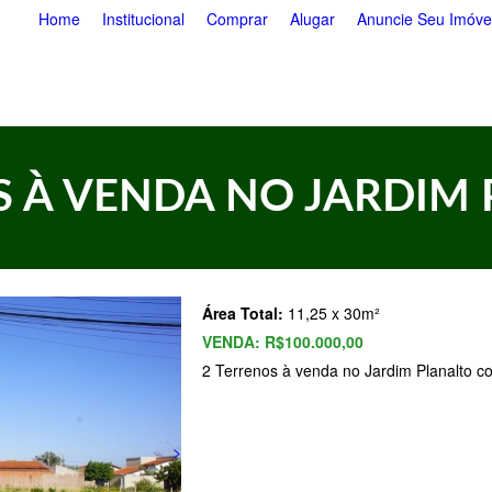
Pular
Home
Institucional
Comprar
Alugar
Anuncie Seu Imóve
para
o
conteúdo
principal
 À VENDA NO JARDIM
Área Total:
11,25 x 30m²
VENDA:
R$100.000,00
2 Terrenos à venda no Jardim Planalto c
>