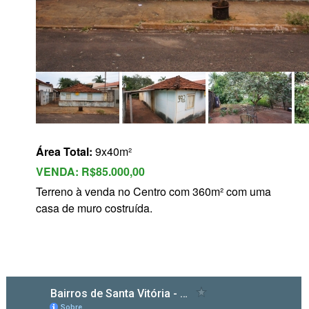
s
Área Total:
9x40m²
VENDA:
R$85.000,00
Terreno à venda no Centro com 360m² com uma
casa de muro costruída.