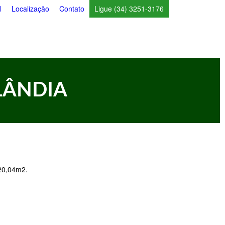
l
Localização
Contato
Ligue (34) 3251-3176
LÂNDIA
20,04m2.