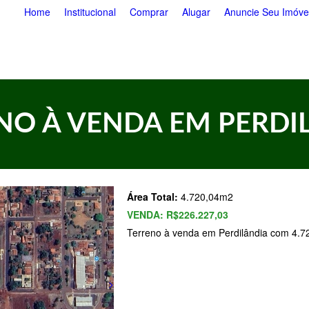
Pular
Home
Institucional
Comprar
Alugar
Anuncie Seu Imóve
para
o
conteúdo
principal
NO À VENDA EM PERDI
Área Total:
4.720,04m2
VENDA:
R$226.227,03
Terreno à venda em Perdilândia com 4.7
>