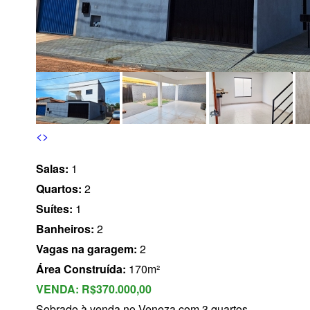
s
<
>
Salas:
1
Quartos:
2
Suítes:
1
Banheiros:
2
Vagas na garagem:
2
Área Construída:
170m²
VENDA:
R$370.000,00
Sobrado à venda no Veneza com 3 quartos