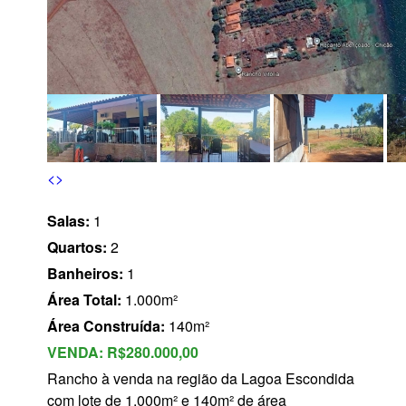
s
<
>
Salas:
1
Quartos:
2
Banheiros:
1
Área Total:
1.000m²
Área Construída:
140m²
VENDA:
R$280.000,00
Rancho à venda na região da Lagoa Escondida
com lote de 1.000m² e 140m² de área