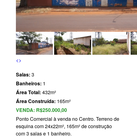
s
<
>
Salas:
3
Banheiros:
1
Área Total:
432m²
Área Construída:
165m²
VENDA:
R$250.000,00
Ponto Comercial à venda no Centro. Terreno de
esquina com 24x22m², 165m² de construção
com 3 salas e 1 banheiro.