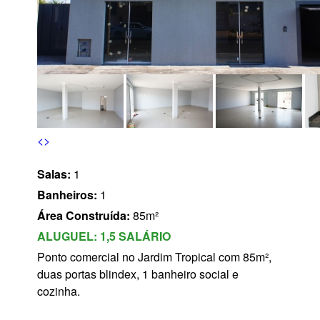
s
<
>
Salas:
1
Banheiros:
1
Área Construída:
85m²
ALUGUEL:
1,5 SALÁRIO
Ponto comercial no Jardim Tropical com 85m²,
duas portas blindex, 1 banheiro social e
cozinha.