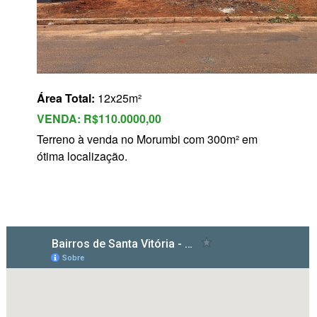
s
Área Total:
12x25m²
VENDA:
R$110.0000,00
Terreno à venda no Morumbi com 300m² em
ótima localização.