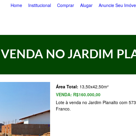
Pular
Home
Institucional
Comprar
Alugar
Anuncie Seu Imóve
para
o
conteúdo
principal
À VENDA NO JARDIM PL
Área Total:
13,50x42,50m²
VENDA:
R$160.000,00
Lote à venda no Jardim Planalto com 57
Franco.
>