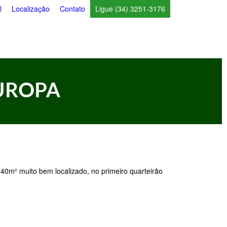
l
Localização
Contato
Ligue (34) 3251-3176
EUROPA
0m² muito bem localizado, no primeiro quarteirão