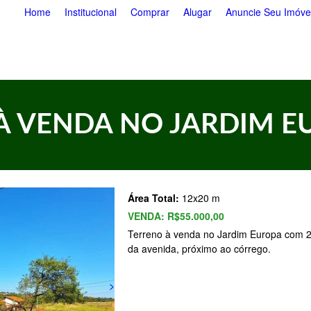
Pular
Home
Institucional
Comprar
Alugar
Anuncie Seu Imóve
para
o
conteúdo
principal
À VENDA NO JARDIM 
Área Total:
12x20 m
VENDA:
R$55.000,00
Terreno à venda no Jardim Europa com 24
da avenida, próximo ao córrego.
>