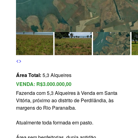
s
<
>
Área Total:
5,3 Alqueires
VENDA:
R$3.000.000,00
Fazenda com 5,3 Alqueires à Venda em Santa
Vitória, próximo ao distrito de Perdilândia, às
margens do Rio Paranaíba.
Atualmente toda formada em pasto.
Área sem benfeitorias, dupla aptidão.