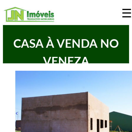
☰
Pular
para
o
J
conteúdo
CASA À VENDA NO
N
principal
I
VENEZA
m
ó
v
<
e
i