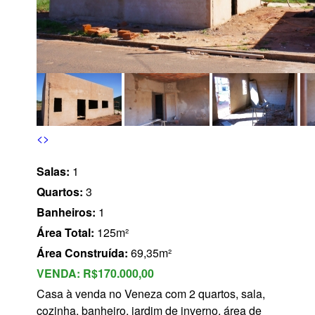
s
<
>
Salas:
1
Quartos:
3
Banheiros:
1
Área Total:
125m²
Área Construída:
69,35m²
VENDA:
R$170.000,00
Casa à venda no Veneza com 2 quartos, sala,
cozinha, banheiro, jardim de inverno, área de