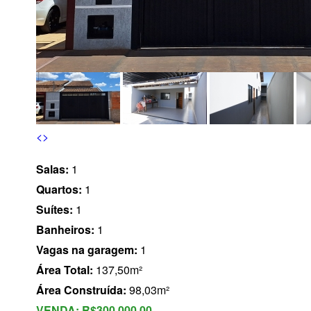
s
<
>
Salas:
1
Quartos:
1
Suítes:
1
Banheiros:
1
Vagas na garagem:
1
Área Total:
137,50m²
Área Construída:
98,03m²
VENDA:
R$300.000,00