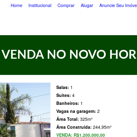
Pular
Home
Institucional
Comprar
Alugar
Anuncie Seu Imóve
para
o
conteúdo
principal
À VENDA NO NOVO HOR
Salas:
1
Suítes:
4
Banheiros:
1
Vagas na garagem:
2
Área Total:
325m²
>
Área Construída:
244,95m²
VENDA:
R$1.200.000,00