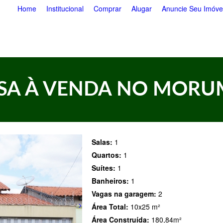
Pular
Home
Institucional
Comprar
Alugar
Anuncie Seu Imóve
para
o
conteúdo
principal
SA À VENDA NO MORU
Salas:
1
Quartos:
1
Suítes:
1
Banheiros:
1
Vagas na garagem:
2
>
Área Total:
10x25 m²
Área Construída:
180,84m²