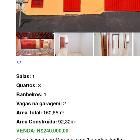
s
<
>
Salas:
1
Quartos:
3
Banheiros:
1
Vagas na garagem:
2
Área Total:
160,65m²
Área Construída:
92,32m²
VENDA:
R$240.000,00
Casa à venda no Morumbi com 3 quartos, jardim