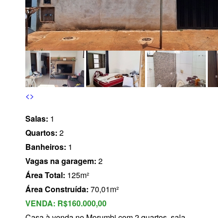
s
<
>
Salas:
1
Quartos:
2
Banheiros:
1
Vagas na garagem:
2
Área Total:
125m²
Área Construída:
70,01m²
VENDA:
R$160.000,00
Casa à venda no Morumbi com 2 quartos, sala,