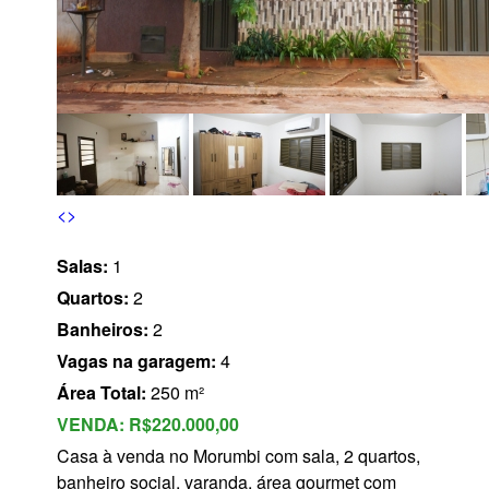
s
<
>
Salas:
1
Quartos:
2
Banheiros:
2
Vagas na garagem:
4
Área Total:
250 m²
VENDA:
R$220.000,00
Casa à venda no Morumbi com sala, 2 quartos,
banheiro social, varanda, área gourmet com