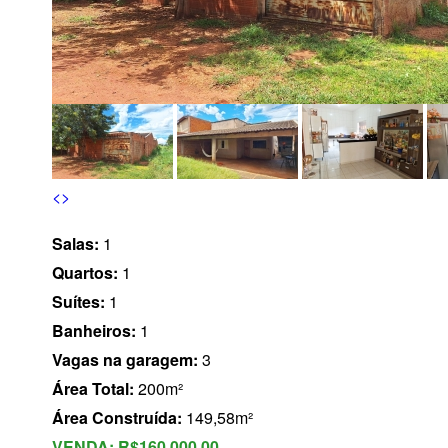
s
<
>
Salas:
1
Quartos:
1
Suítes:
1
Banheiros:
1
Vagas na garagem:
3
Área Total:
200m²
Área Construída:
149,58m²
VENDA:
R$160.000,00