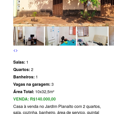
s
<
>
Salas:
1
Quartos:
2
Banheiros:
1
Vagas na garagem:
3
Área Total:
10x32,5m²
VENDA:
R$140.000,00
Casa à venda no Jardim Planalto com 2 quartos,
sala, cozinha, banheiro, área de serviço, quintal