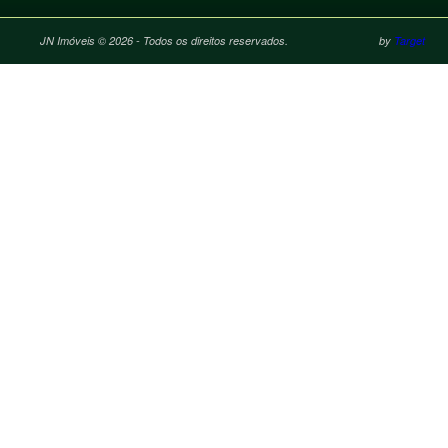
JN Imóveis © 2026 - Todos os direitos reservados.
by
Target