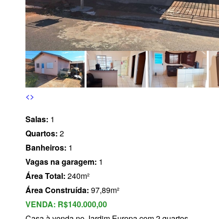
s
<
>
Salas:
1
Quartos:
2
Banheiros:
1
Vagas na garagem:
1
Área Total:
240m²
Área Construída:
97,89m²
VENDA:
R$140.000,00
Casa à venda no Jardim Europa com 2 quartos,