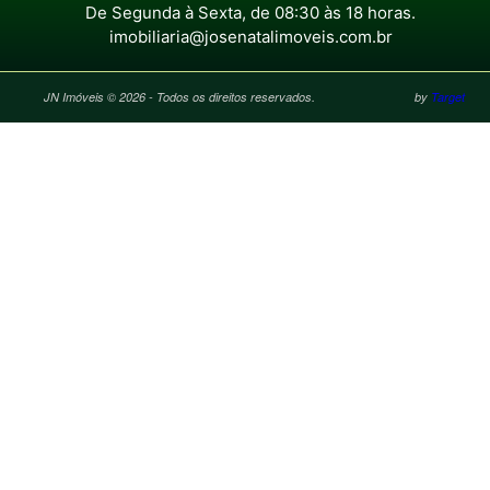
De Segunda à Sexta, de 08:30 às 18 horas.
imobiliaria@josenatalimoveis.com.br
JN Imóveis © 2026 - Todos os direitos reservados.
by
Target