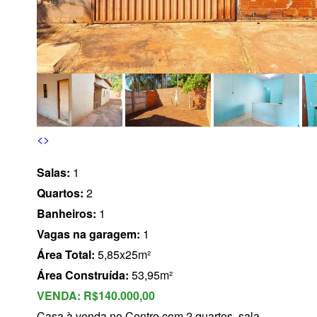
s
<
>
Salas:
1
Quartos:
2
Banheiros:
1
Vagas na garagem:
1
Área Total:
5,85x25m²
Área Construída:
53,95m²
VENDA:
R$140.000,00
Casa à venda no Centro com 2 quartos, sala,