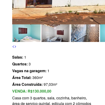
s
<
>
Salas:
1
Quartos:
3
Vagas na garagem:
1
Área Total:
360m²
Área Construída:
97,03m²
VENDA:
R$130.000,00
Casa com 3 quartos, sala, cozinha, banheiro,
área de serviço quintal, edícula com 2 cômodos