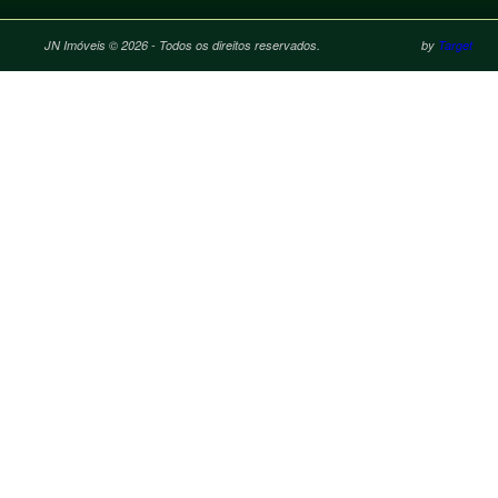
JN Imóveis © 2026 - Todos os direitos reservados.
by
Target