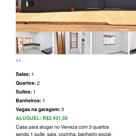
s
<
>
Salas:
1
Quartos:
2
Suítes:
1
Banheiros:
1
Vagas na garagem:
3
ALUGUEL:
R$2.431,50
Casa para alugar no Veneza com 3 quartos
sendo 1 suíte, sala, cozinha, banheiro social,