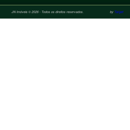
JN Imóveis © 2026 - Todos os direitos reservados.
by
Target