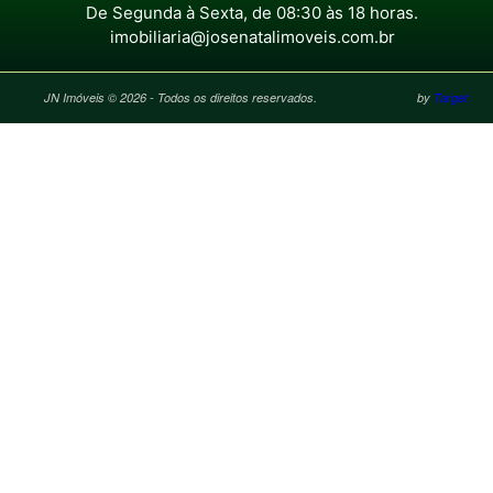
De Segunda à Sexta, de 08:30 às 18 horas.
imobiliaria@josenatalimoveis.com.br
JN Imóveis © 2026 - Todos os direitos reservados.
by
Target