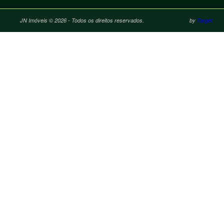
JN Imóveis © 2026 - Todos os direitos reservados.
by
Target