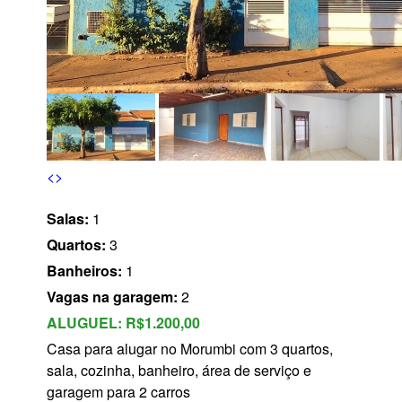
s
<
>
Salas:
1
Quartos:
3
Banheiros:
1
Vagas na garagem:
2
ALUGUEL:
R$1.200,00
Casa para alugar no Morumbi com 3 quartos,
sala, cozinha, banheiro, área de serviço e
garagem para 2 carros