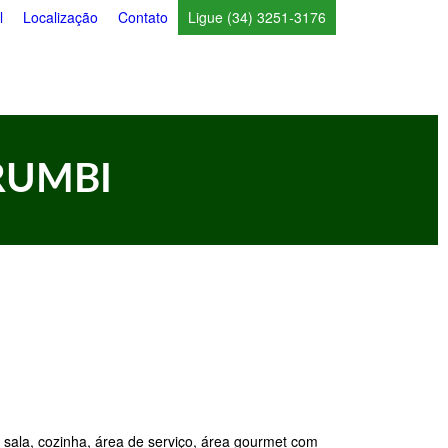
l
Localização
Contato
Ligue (34) 3251-3176
RUMBI
 sala, cozinha, área de serviço, área gourmet com