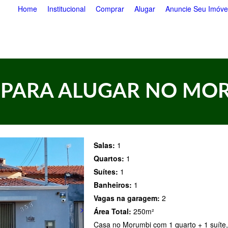
Pular
Home
Institucional
Comprar
Alugar
Anuncie Seu Imóve
para
o
conteúdo
principal
 PARA ALUGAR NO MO
Salas:
1
Quartos:
1
Suítes:
1
Banheiros:
1
Vagas na garagem:
2
>
Área Total:
250m²
Casa no Morumbi com 1 quarto + 1 suíte,