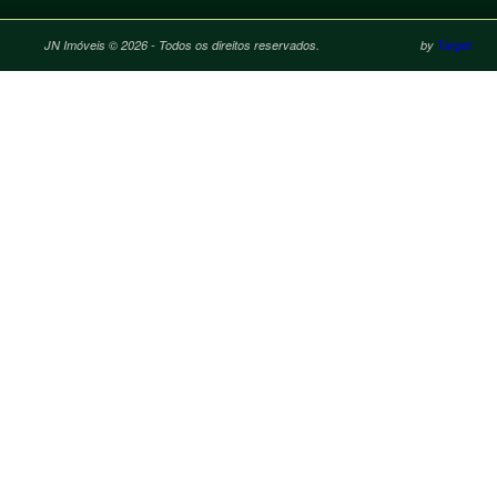
JN Imóveis © 2026 - Todos os direitos reservados.
by
Target