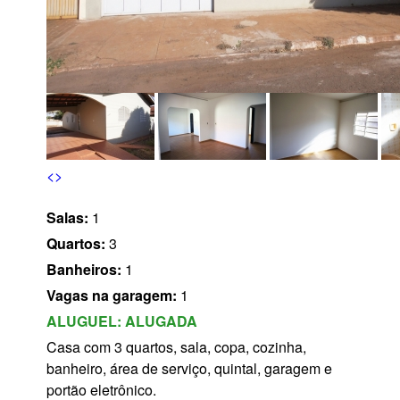
s
<
>
Salas:
1
Quartos:
3
Banheiros:
1
Vagas na garagem:
1
ALUGUEL:
ALUGADA
Casa com 3 quartos, sala, copa, cozinha,
banheiro, área de serviço, quintal, garagem e
portão eletrônico.