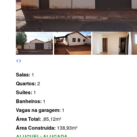
s
<
>
Salas:
1
Quartos:
2
Suítes:
1
Banheiros:
1
Vagas na garagem:
1
Área Total:
,85,12m²
Área Construída:
138,93m²
ALUGUEL:
ALUGADA