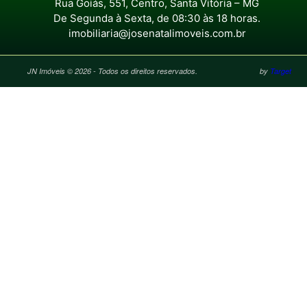
Rua Goiás, 551, Centro, Santa Vitória – MG
De Segunda à Sexta, de 08:30 às 18 horas.
imobiliaria@josenatalimoveis.com.br
JN Imóveis © 2026 - Todos os direitos reservados.
by
Target