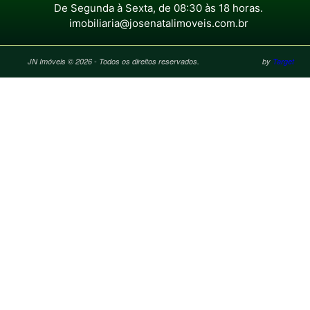
De Segunda à Sexta, de 08:30 às 18 horas.
imobiliaria@josenatalimoveis.com.br
JN Imóveis © 2026 - Todos os direitos reservados.
by
Target