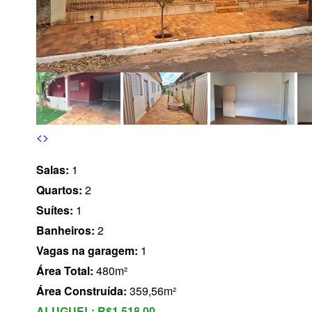
s
<
>
Salas:
1
Quartos:
2
Suítes:
1
Banheiros:
2
Vagas na garagem:
1
Área Total:
480m²
Área Construída:
359,56m²
ALUGUEL:
R$1.518,00