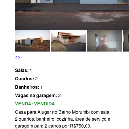
s
<
>
Salas:
1
Quartos:
2
Banheiros:
1
Vagas na garagem:
2
VENDA:
VENDIDA
Casa para Alugar no Bairro Morumbi com sala,
2 quartos, banheiro, cozinha, área de serviço e
garagem para 2 carros por R$750,00.