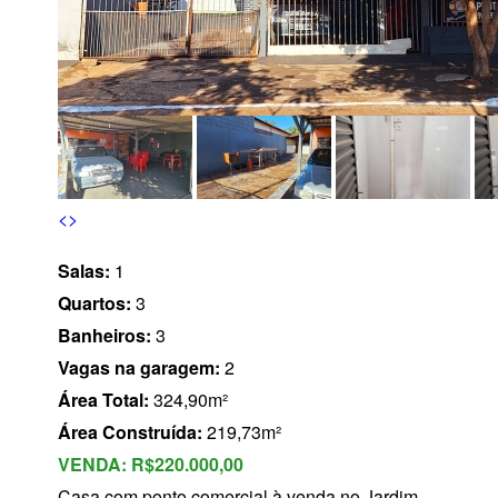
s
<
>
Salas:
1
Quartos:
3
Banheiros:
3
Vagas na garagem:
2
Área Total:
324,90m²
Área Construída:
219,73m²
VENDA:
R$220.000,00
Casa com ponto comercial à venda no Jardim