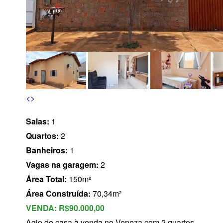
s
<
>
Salas:
1
Quartos:
2
Banheiros:
1
Vagas na garagem:
2
Área Total:
150m²
Área Construída:
70,34m²
VENDA:
R$90.000,00
Agio de casa à venda no Veneza com 2 quartos,