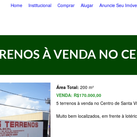
Pular
Home
Institucional
Comprar
Alugar
Anuncie Seu Imóve
para
o
conteúdo
principal
RRENOS À VENDA NO C
Área Total:
200 m²
VENDA:
R$170.000,00
5 terrenos à venda no Centro de Santa V
Muito bem localizados, em frente à loté
>