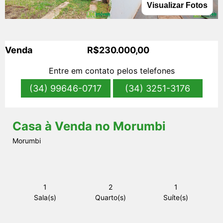
Visualizar Fotos
s
Venda
R$230.000,00
Entre em contato pelos telefones
(34) 99646-0717
(34) 3251-3176
Casa à Venda no Morumbi
Morumbi
1
2
1
Sala(s)
Quarto(s)
Suíte(s)