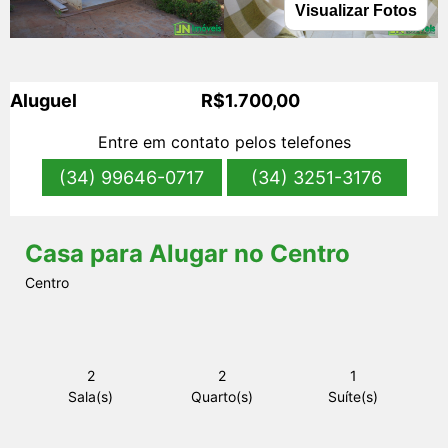
Visualizar Fotos
s
Aluguel
R$1.700,00
Entre em contato pelos telefones
(34) 99646-0717
(34) 3251-3176
Casa para Alugar no Centro
Centro
2
2
1
Sala(s)
Quarto(s)
Suíte(s)